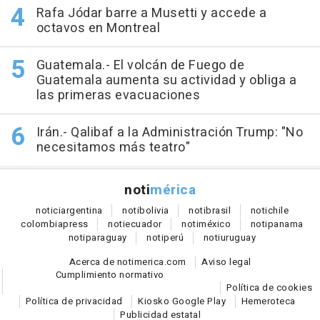
Rafa Jódar barre a Musetti y accede a
octavos en Montreal
Guatemala.- El volcán de Fuego de
Guatemala aumenta su actividad y obliga a
las primeras evacuaciones
Irán.- Qalibaf a la Administración Trump: "No
necesitamos más teatro"
noti
mérica
notici
argentina
noti
bolivia
noti
brasil
noti
chile
colombia
press
noti
ecuador
noti
méxico
noti
panama
noti
paraguay
noti
perú
noti
uruguay
Acerca de notimerica.com
Aviso legal
Cumplimiento normativo
Política de cookies
Política de privacidad
Kiosko Google Play
Hemeroteca
Publicidad estatal