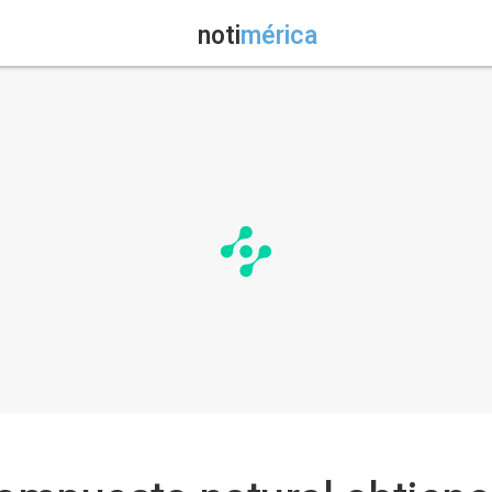
noti
mérica