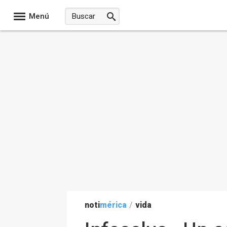
Menú
noti
mérica
/
vida