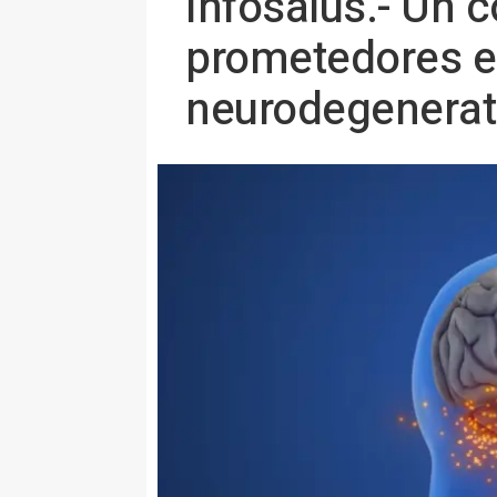
Infosalus.- Un 
prometedores en
neurodegenerati