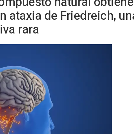
compuesto natural obtiene
 ataxia de Friedreich, u
va rara