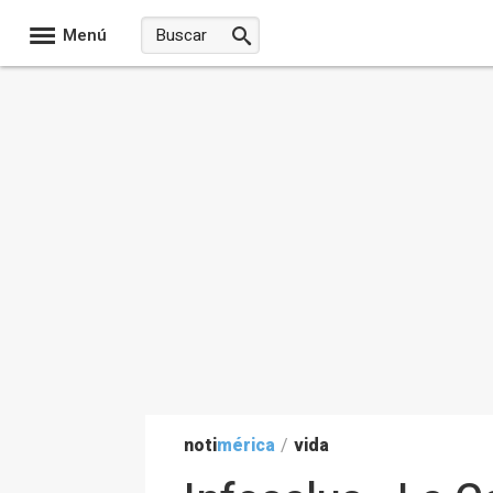
Menú
noti
mérica
/
vida