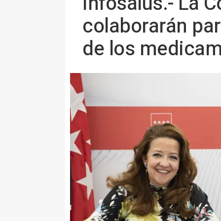
Infosalus.- La 
colaborarán pa
de los medica