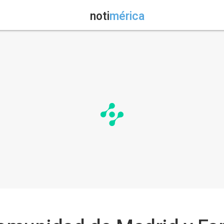
noti
mérica