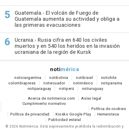
Guatemala.- El volcán de Fuego de
Guatemala aumenta su actividad y obliga a
las primeras evacuaciones
Ucrania.- Rusia cifra en 640 los civiles
muertos y en 540 los heridos en la invasión
ucraniana de la región de Kursk
noti
mérica
notici
argentina
noti
bolivia
noti
brasil
noti
chile
colombia
press
noti
ecuador
noti
méxico
noti
panama
noti
paraguay
noti
perú
noti
uruguay
Acerca de notimerica.com
Aviso legal
Cumplimiento normativo
Política de cookies
Política de privacidad
Kiosko Google Play
Hemeroteca
Publicidad estatal
© 2026 Notimérica.
Está expresamente prohibida la redistribución y