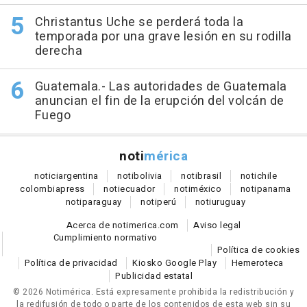
Christantus Uche se perderá toda la
temporada por una grave lesión en su rodilla
derecha
Guatemala.- Las autoridades de Guatemala
anuncian el fin de la erupción del volcán de
Fuego
noti
mérica
notici
argentina
noti
bolivia
noti
brasil
noti
chile
colombia
press
noti
ecuador
noti
méxico
noti
panama
noti
paraguay
noti
perú
noti
uruguay
Acerca de notimerica.com
Aviso legal
Cumplimiento normativo
Política de cookies
Política de privacidad
Kiosko Google Play
Hemeroteca
Publicidad estatal
© 2026 Notimérica.
Está expresamente prohibida la redistribución y
la redifusión de todo o parte de los contenidos de esta web sin su