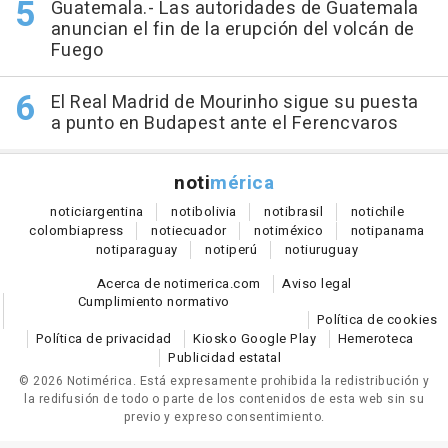
Guatemala.- Las autoridades de Guatemala
anuncian el fin de la erupción del volcán de
Fuego
El Real Madrid de Mourinho sigue su puesta
a punto en Budapest ante el Ferencvaros
noti
mérica
notici
argentina
noti
bolivia
noti
brasil
noti
chile
colombia
press
noti
ecuador
noti
méxico
noti
panama
noti
paraguay
noti
perú
noti
uruguay
Acerca de notimerica.com
Aviso legal
Cumplimiento normativo
Política de cookies
Política de privacidad
Kiosko Google Play
Hemeroteca
Publicidad estatal
© 2026 Notimérica.
Está expresamente prohibida la redistribución y
la redifusión de todo o parte de los contenidos de esta web sin su
previo y expreso consentimiento.