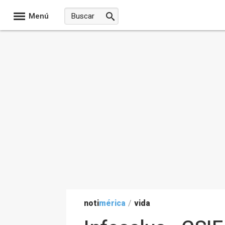
Menú
noti
mérica
/
vida