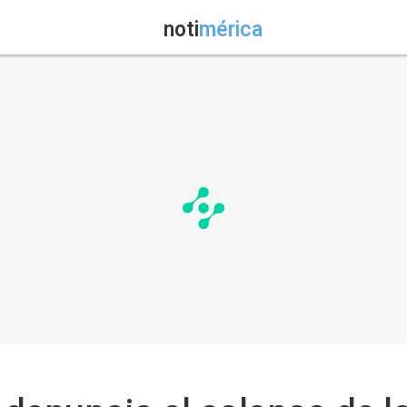
noti
mérica