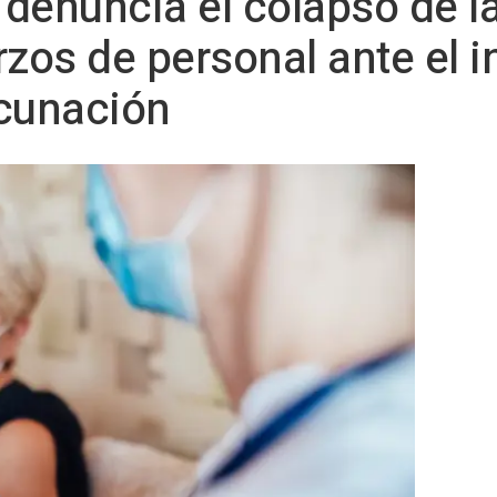
F denuncia el colapso de l
erzos de personal ante el i
cunación