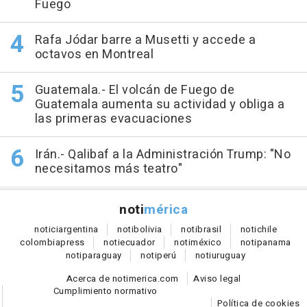
Fuego
Rafa Jódar barre a Musetti y accede a
octavos en Montreal
Guatemala.- El volcán de Fuego de
Guatemala aumenta su actividad y obliga a
las primeras evacuaciones
Irán.- Qalibaf a la Administración Trump: "No
necesitamos más teatro"
noti
mérica
notici
argentina
noti
bolivia
noti
brasil
noti
chile
colombia
press
noti
ecuador
noti
méxico
noti
panama
noti
paraguay
noti
perú
noti
uruguay
Acerca de notimerica.com
Aviso legal
Cumplimiento normativo
Política de cookies