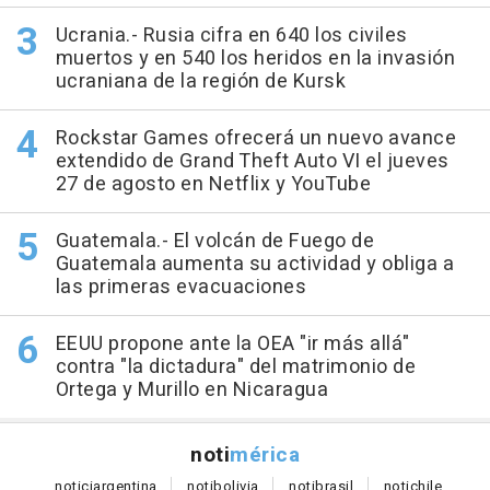
Ucrania.- Rusia cifra en 640 los civiles
muertos y en 540 los heridos en la invasión
ucraniana de la región de Kursk
Rockstar Games ofrecerá un nuevo avance
extendido de Grand Theft Auto VI el jueves
27 de agosto en Netflix y YouTube
Guatemala.- El volcán de Fuego de
Guatemala aumenta su actividad y obliga a
las primeras evacuaciones
EEUU propone ante la OEA "ir más allá"
contra "la dictadura" del matrimonio de
Ortega y Murillo en Nicaragua
noti
mérica
notici
argentina
noti
bolivia
noti
brasil
noti
chile