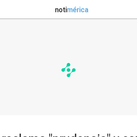
noti
mérica