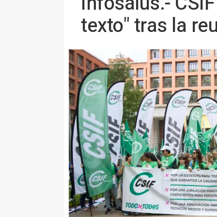
Infosalus.- CSI
texto" tras la r