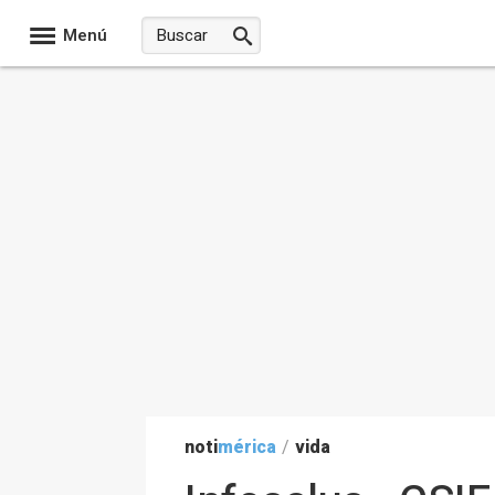
Menú
noti
mérica
/
vida