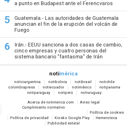
a punto en Budapest ante el Ferencvaros
Guatemala.- Las autoridades de Guatemala
anuncian el fin de la erupción del volcán de
Fuego
Irán.- EEUU sanciona a dos casas de cambio,
cinco empresas y cuatro personas del
sistema bancario "fantasma" de Irán
noti
mérica
notici
argentina
noti
bolivia
noti
brasil
noti
chile
colombia
press
noti
ecuador
noti
méxico
noti
panama
noti
paraguay
noti
perú
noti
uruguay
Acerca de notimerica.com
Aviso legal
Cumplimiento normativo
Política de cookies
Política de privacidad
Kiosko Google Play
Hemeroteca
Publicidad estatal