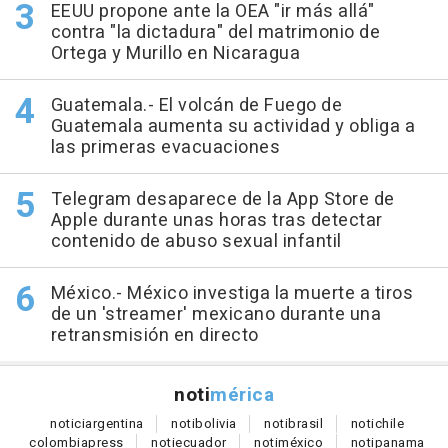
EEUU propone ante la OEA "ir más allá"
contra "la dictadura" del matrimonio de
Ortega y Murillo en Nicaragua
Guatemala.- El volcán de Fuego de
Guatemala aumenta su actividad y obliga a
las primeras evacuaciones
Telegram desaparece de la App Store de
Apple durante unas horas tras detectar
contenido de abuso sexual infantil
México.- México investiga la muerte a tiros
de un 'streamer' mexicano durante una
retransmisión en directo
noti
mérica
notici
argentina
noti
bolivia
noti
brasil
noti
chile
colombia
press
noti
ecuador
noti
méxico
noti
panama