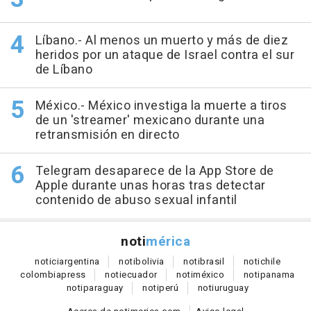
Líbano.- Al menos un muerto y más de diez
heridos por un ataque de Israel contra el sur
de Líbano
México.- México investiga la muerte a tiros
de un 'streamer' mexicano durante una
retransmisión en directo
Telegram desaparece de la App Store de
Apple durante unas horas tras detectar
contenido de abuso sexual infantil
noti
mérica
notici
argentina
noti
bolivia
noti
brasil
noti
chile
colombia
press
noti
ecuador
noti
méxico
noti
panama
noti
paraguay
noti
perú
noti
uruguay