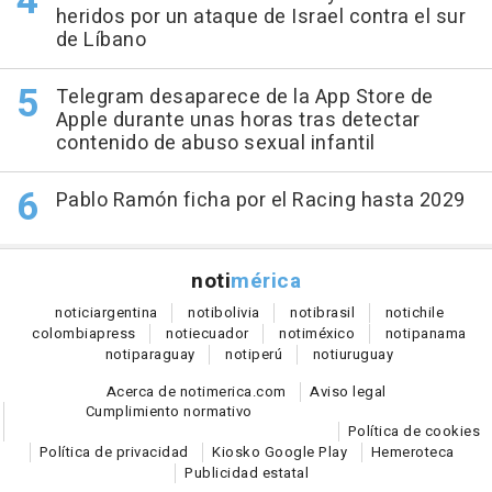
heridos por un ataque de Israel contra el sur
de Líbano
Telegram desaparece de la App Store de
Apple durante unas horas tras detectar
contenido de abuso sexual infantil
Pablo Ramón ficha por el Racing hasta 2029
noti
mérica
notici
argentina
noti
bolivia
noti
brasil
noti
chile
colombia
press
noti
ecuador
noti
méxico
noti
panama
noti
paraguay
noti
perú
noti
uruguay
Acerca de notimerica.com
Aviso legal
Cumplimiento normativo
Política de cookies
Política de privacidad
Kiosko Google Play
Hemeroteca
Publicidad estatal