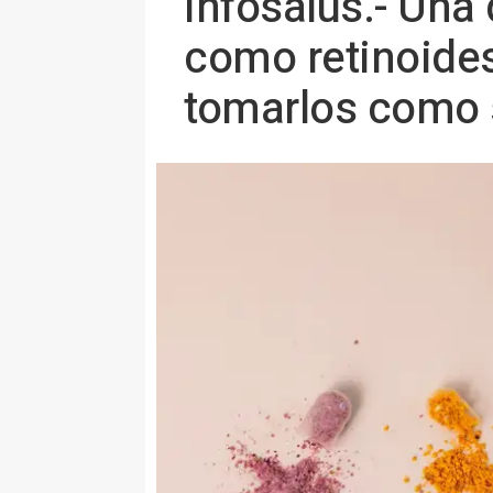
Infosalus.- Una
como retinoides
tomarlos como