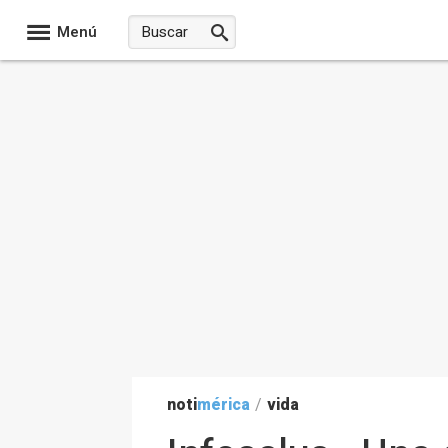
Menú
noti
mérica
/
vida