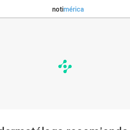
noti
mérica