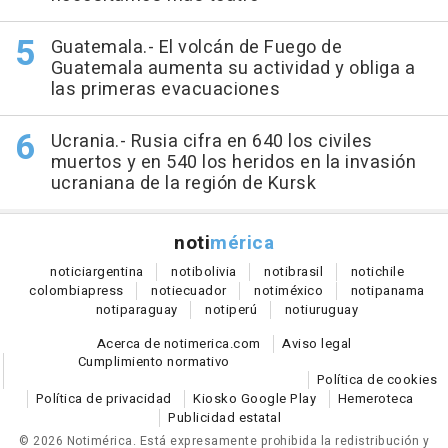
Guatemala.- El volcán de Fuego de
Guatemala aumenta su actividad y obliga a
las primeras evacuaciones
Ucrania.- Rusia cifra en 640 los civiles
muertos y en 540 los heridos en la invasión
ucraniana de la región de Kursk
noti
mérica
notici
argentina
noti
bolivia
noti
brasil
noti
chile
colombia
press
noti
ecuador
noti
méxico
noti
panama
noti
paraguay
noti
perú
noti
uruguay
Acerca de notimerica.com
Aviso legal
Cumplimiento normativo
Política de cookies
Política de privacidad
Kiosko Google Play
Hemeroteca
Publicidad estatal
© 2026 Notimérica.
Está expresamente prohibida la redistribución y