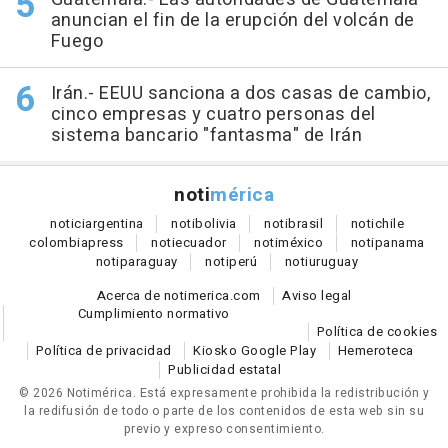
anuncian el fin de la erupción del volcán de
Fuego
Irán.- EEUU sanciona a dos casas de cambio,
cinco empresas y cuatro personas del
sistema bancario "fantasma" de Irán
noti
mérica
notici
argentina
noti
bolivia
noti
brasil
noti
chile
colombia
press
noti
ecuador
noti
méxico
noti
panama
noti
paraguay
noti
perú
noti
uruguay
Acerca de notimerica.com
Aviso legal
Cumplimiento normativo
Política de cookies
Política de privacidad
Kiosko Google Play
Hemeroteca
Publicidad estatal
© 2026 Notimérica.
Está expresamente prohibida la redistribución y
la redifusión de todo o parte de los contenidos de esta web sin su
previo y expreso consentimiento.