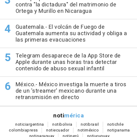
contra "la dictadura" del matrimonio de
Ortega y Murillo en Nicaragua
Guatemala.- El volcán de Fuego de
Guatemala aumenta su actividad y obliga a
las primeras evacuaciones
Telegram desaparece de la App Store de
Apple durante unas horas tras detectar
contenido de abuso sexual infantil
México.- México investiga la muerte a tiros
de un 'streamer' mexicano durante una
retransmisión en directo
noti
mérica
notici
argentina
noti
bolivia
noti
brasil
noti
chile
colombia
press
noti
ecuador
noti
méxico
noti
panama
noti
paraguay
noti
perú
noti
uruguay