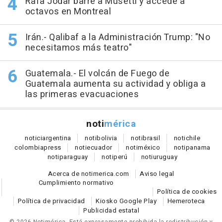
Rafa Jódar barre a Musetti y accede a
octavos en Montreal
Irán.- Qalibaf a la Administración Trump: "No
necesitamos más teatro"
Guatemala.- El volcán de Fuego de
Guatemala aumenta su actividad y obliga a
las primeras evacuaciones
noti
mérica
notici
argentina
noti
bolivia
noti
brasil
noti
chile
colombia
press
noti
ecuador
noti
méxico
noti
panama
noti
paraguay
noti
perú
noti
uruguay
Acerca de notimerica.com
Aviso legal
Cumplimiento normativo
Política de cookies
Política de privacidad
Kiosko Google Play
Hemeroteca
Publicidad estatal