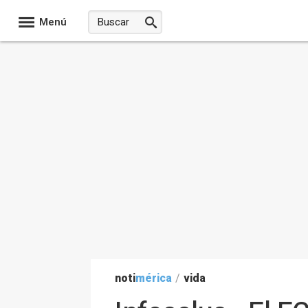
Menú
noti
mérica
/
vida