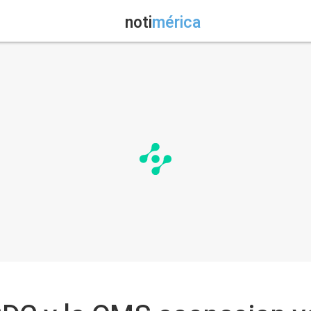
noti
mérica