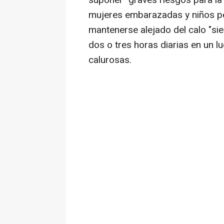
suponer "graves riesgos para la
mujeres embarazadas y niños pe
mantenerse alejado del calo "si
dos o tres horas diarias en un l
calurosas.