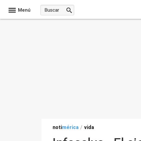
Menú
noti
mérica
/
vida