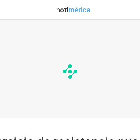
noti
mérica