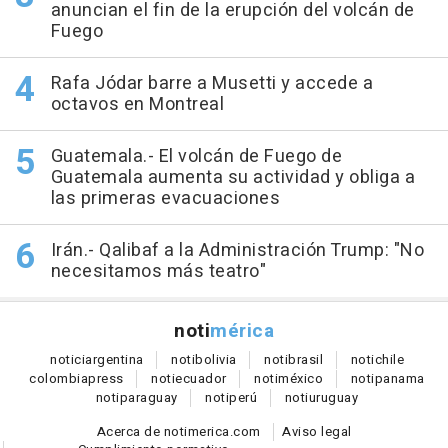
anuncian el fin de la erupción del volcán de
Fuego
Rafa Jódar barre a Musetti y accede a
octavos en Montreal
Guatemala.- El volcán de Fuego de
Guatemala aumenta su actividad y obliga a
las primeras evacuaciones
Irán.- Qalibaf a la Administración Trump: "No
necesitamos más teatro"
noti
mérica
notici
argentina
noti
bolivia
noti
brasil
noti
chile
colombia
press
noti
ecuador
noti
méxico
noti
panama
noti
paraguay
noti
perú
noti
uruguay
Acerca de notimerica.com
Aviso legal