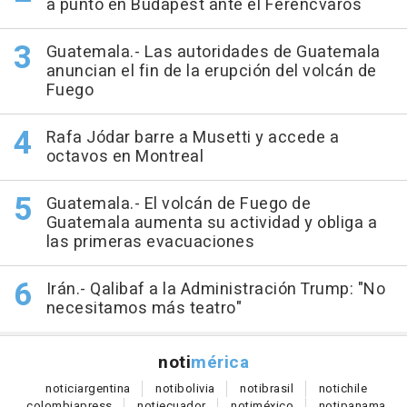
a punto en Budapest ante el Ferencvaros
Guatemala.- Las autoridades de Guatemala
anuncian el fin de la erupción del volcán de
Fuego
Rafa Jódar barre a Musetti y accede a
octavos en Montreal
Guatemala.- El volcán de Fuego de
Guatemala aumenta su actividad y obliga a
las primeras evacuaciones
Irán.- Qalibaf a la Administración Trump: "No
necesitamos más teatro"
noti
mérica
notici
argentina
noti
bolivia
noti
brasil
noti
chile
colombia
press
noti
ecuador
noti
méxico
noti
panama