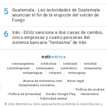
Guatemala.- Las autoridades de Guatemala
anuncian el fin de la erupción del volcán de
Fuego
Irán.- EEUU sanciona a dos casas de cambio,
cinco empresas y cuatro personas del
sistema bancario "fantasma" de Irán
noti
mérica
notici
argentina
noti
bolivia
noti
brasil
noti
chile
colombia
press
noti
ecuador
noti
méxico
noti
panama
noti
paraguay
noti
perú
noti
uruguay
Acerca de notimerica.com
Aviso legal
Cumplimiento normativo
Política de cookies
Política de privacidad
Kiosko Google Play
Hemeroteca
Publicidad estatal
© 2026 Notimérica.
Está expresamente prohibida la redistribución y