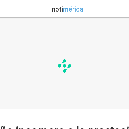
noti
mérica