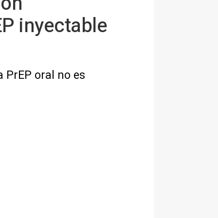
ión
EP inyectable
a PrEP oral no es