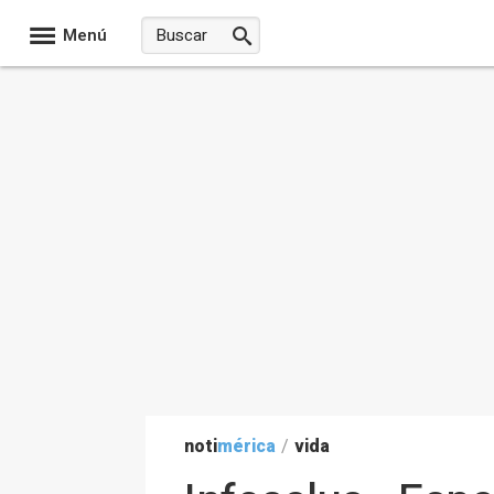
Menú
noti
mérica
/
vida