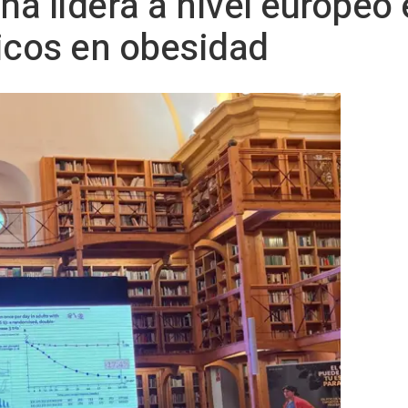
ña lidera a nivel europeo 
icos en obesidad