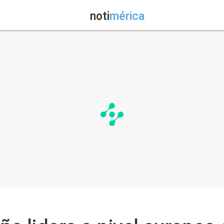
noti
mérica