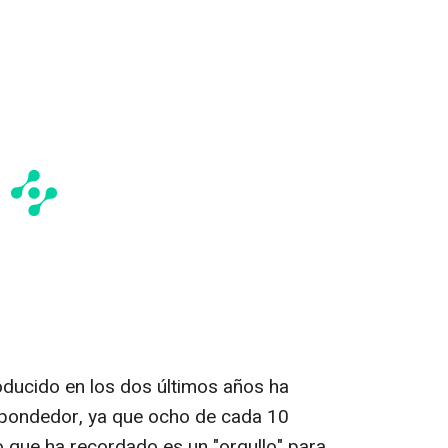
roducido en los dos últimos años ha
spondedor, ya que ocho de cada 10
ito que ha recordado es un "orgullo" para