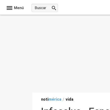
Menú
noti
mérica
/
vida