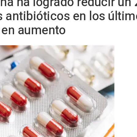
aña ha logrado reducir un 
s antibióticos en los últi
á en aumento