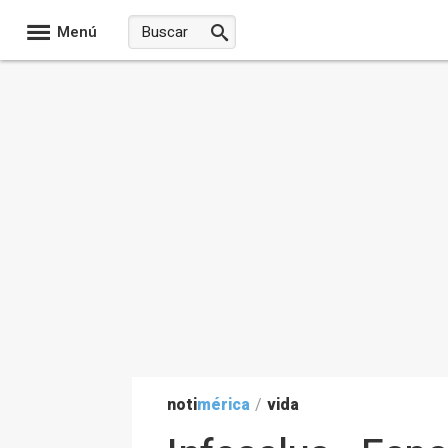
Menú
noti
mérica
/
vida