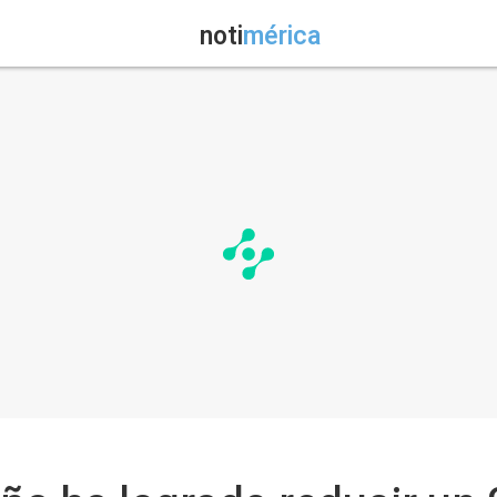
noti
mérica