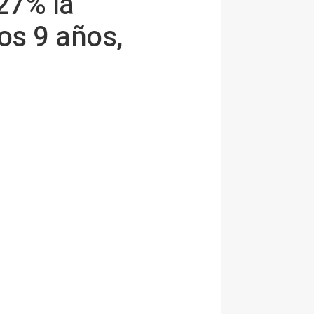
27% la
mos 9 años,