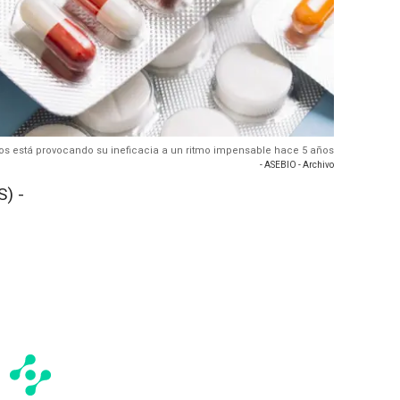
ticos está provocando su ineficacia a un ritmo impensable hace 5 años
- ASEBIO - Archivo
) -