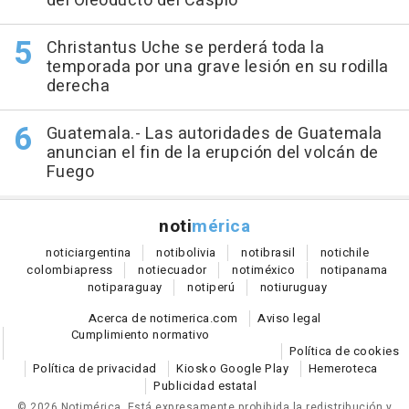
del Oleoducto del Caspio
Christantus Uche se perderá toda la
temporada por una grave lesión en su rodilla
derecha
Guatemala.- Las autoridades de Guatemala
anuncian el fin de la erupción del volcán de
Fuego
noti
mérica
notici
argentina
noti
bolivia
noti
brasil
noti
chile
colombia
press
noti
ecuador
noti
méxico
noti
panama
noti
paraguay
noti
perú
noti
uruguay
Acerca de notimerica.com
Aviso legal
Cumplimiento normativo
Política de cookies
Política de privacidad
Kiosko Google Play
Hemeroteca
Publicidad estatal
© 2026 Notimérica.
Está expresamente prohibida la redistribución y