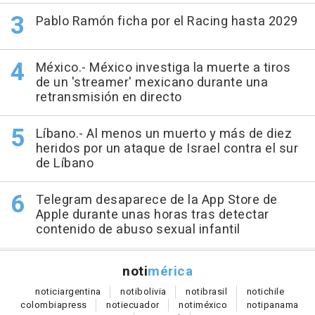
Pablo Ramón ficha por el Racing hasta 2029
México.- México investiga la muerte a tiros
de un 'streamer' mexicano durante una
retransmisión en directo
Líbano.- Al menos un muerto y más de diez
heridos por un ataque de Israel contra el sur
de Líbano
Telegram desaparece de la App Store de
Apple durante unas horas tras detectar
contenido de abuso sexual infantil
noti
mérica
notici
argentina
noti
bolivia
noti
brasil
noti
chile
colombia
press
noti
ecuador
noti
méxico
noti
panama