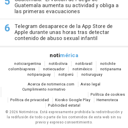
Guatemala aumenta su actividad y obliga a
las primeras evacuaciones
Telegram desaparece de la App Store de
Apple durante unas horas tras detectar
contenido de abuso sexual infantil
noti
mérica
notici
argentina
noti
bolivia
noti
brasil
noti
chile
colombia
press
noti
ecuador
noti
méxico
noti
panama
noti
paraguay
noti
perú
noti
uruguay
Acerca de notimerica.com
Aviso legal
Cumplimiento normativo
Política de cookies
Política de privacidad
Kiosko Google Play
Hemeroteca
Publicidad estatal
© 2026 Notimérica.
Está expresamente prohibida la redistribución y
la redifusión de todo o parte de los contenidos de esta web sin su
previo y expreso consentimiento.