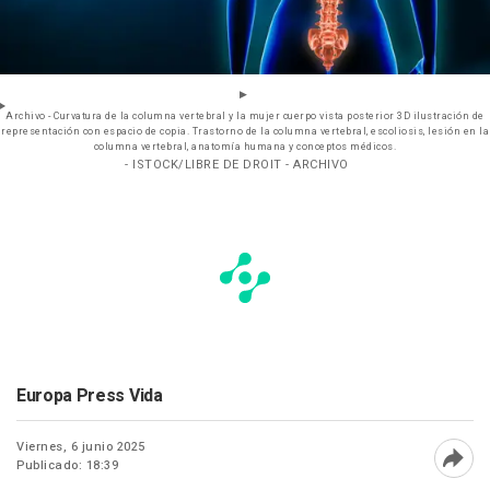
Archivo - Curvatura de la columna vertebral y la mujer cuerpo vista posterior 3D ilustración de
representación con espacio de copia. Trastorno de la columna vertebral, escoliosis, lesión en la
columna vertebral, anatomía humana y conceptos médicos.
- ISTOCK/LIBRE DE DROIT - ARCHIVO
Europa Press Vida
Viernes, 6 junio 2025
Publicado: 18:39
Abri