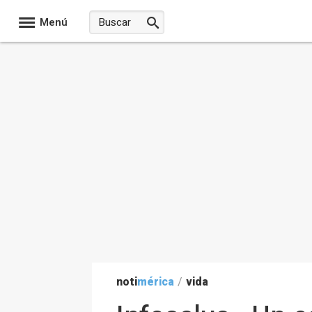
Menú
noti
mérica
/
vida