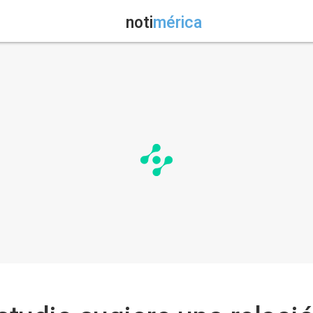
noti
mérica