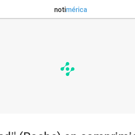
noti
mérica