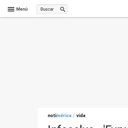
Menú
noti
mérica
/
vida