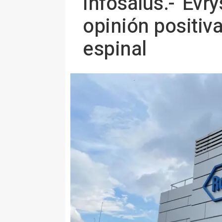
Infosalus.- 'Evr
opinión positiv
espinal