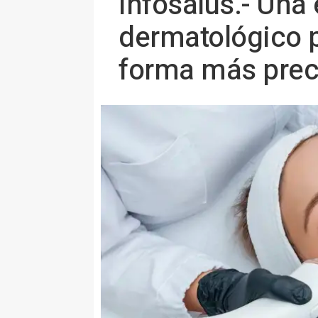
Infosalus.- Una 
dermatológico p
forma más prec