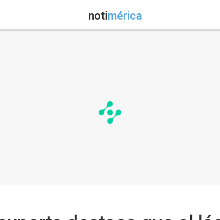
noti
mérica