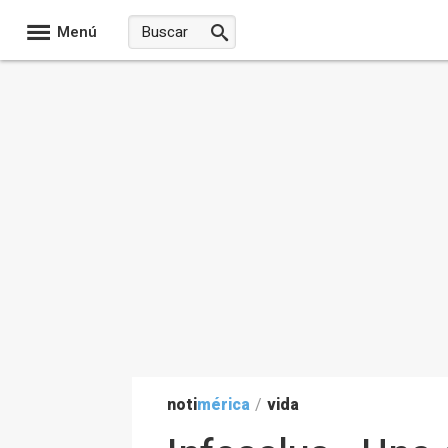
Menú
noti
mérica
/
vida