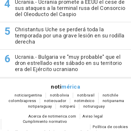
Ucrania.- Ucrania promete a EEUU el cese de
sus ataques a la terminal rusa del Consorcio
del Oleoducto del Caspio
Christantus Uche se perderá toda la
temporada por una grave lesión en su rodilla
derecha
Ucrania.- Bulgaria ve "muy probable" que el
dron estrellado este sábado en su territorio
era del Ejército ucraniano
noti
mérica
notici
argentina
noti
bolivia
noti
brasil
noti
chile
colombia
press
noti
ecuador
noti
méxico
noti
panama
noti
paraguay
noti
perú
noti
uruguay
Acerca de notimerica.com
Aviso legal
Cumplimiento normativo
Política de cookies