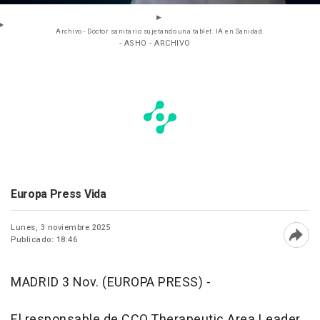
Archivo - Doctor sanitario sujetando una tablet. IA en Sanidad.
- ASHO - ARCHIVO
Europa Press Vida
Lunes, 3 noviembre 2025
Publicado: 18:46
Abri
MADRID 3 Nov. (EUROPA PRESS) -
El responsable de CCO Therapeutic Area Leader