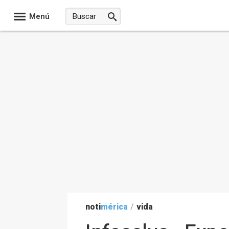
Menú
noti
mérica
/
vida