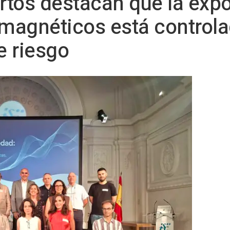
ertos destacan que la exp
magnéticos está controla
e riesgo