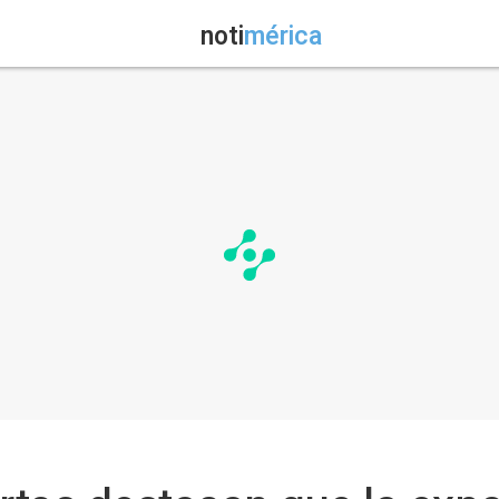
noti
mérica