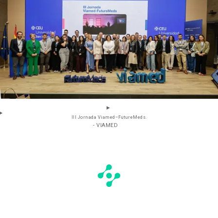
III Jornada Viamed–FutureMeds.
- VIAMED