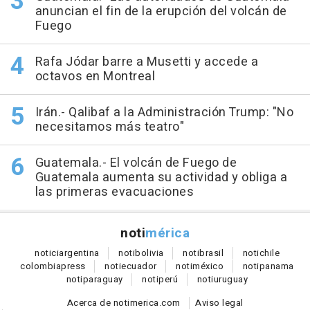
anuncian el fin de la erupción del volcán de
Fuego
Rafa Jódar barre a Musetti y accede a
octavos en Montreal
Irán.- Qalibaf a la Administración Trump: "No
necesitamos más teatro"
Guatemala.- El volcán de Fuego de
Guatemala aumenta su actividad y obliga a
las primeras evacuaciones
noti
mérica
notici
argentina
noti
bolivia
noti
brasil
noti
chile
colombia
press
noti
ecuador
noti
méxico
noti
panama
noti
paraguay
noti
perú
noti
uruguay
Acerca de notimerica.com
Aviso legal