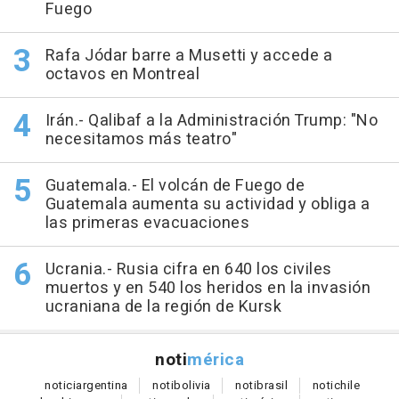
Fuego
Rafa Jódar barre a Musetti y accede a
octavos en Montreal
Irán.- Qalibaf a la Administración Trump: "No
necesitamos más teatro"
Guatemala.- El volcán de Fuego de
Guatemala aumenta su actividad y obliga a
las primeras evacuaciones
Ucrania.- Rusia cifra en 640 los civiles
muertos y en 540 los heridos en la invasión
ucraniana de la región de Kursk
noti
mérica
notici
argentina
noti
bolivia
noti
brasil
noti
chile