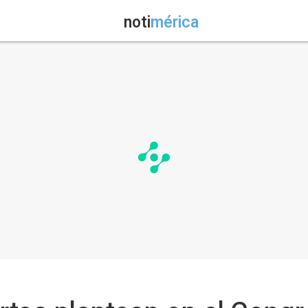
noti
mérica