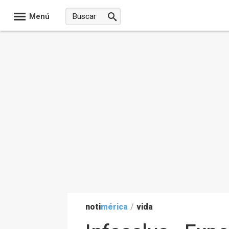
Menú
noti
mérica
/
vida