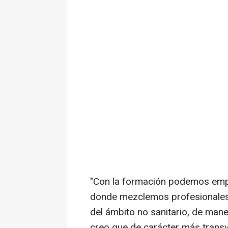
"Con la formación podemos empe
donde mezclemos profesionales 
del ámbito no sanitario, de man
creo que de carácter más transve