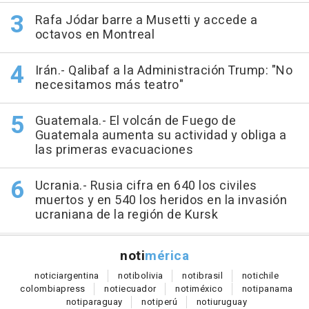
Rafa Jódar barre a Musetti y accede a
octavos en Montreal
Irán.- Qalibaf a la Administración Trump: "No
necesitamos más teatro"
Guatemala.- El volcán de Fuego de
Guatemala aumenta su actividad y obliga a
las primeras evacuaciones
Ucrania.- Rusia cifra en 640 los civiles
muertos y en 540 los heridos en la invasión
ucraniana de la región de Kursk
noti
mérica
notici
argentina
noti
bolivia
noti
brasil
noti
chile
colombia
press
noti
ecuador
noti
méxico
noti
panama
noti
paraguay
noti
perú
noti
uruguay