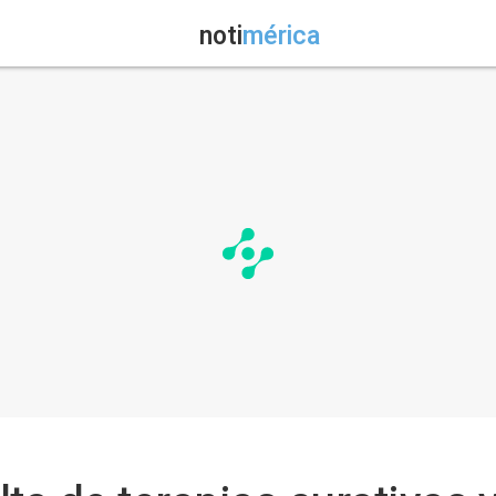
noti
mérica