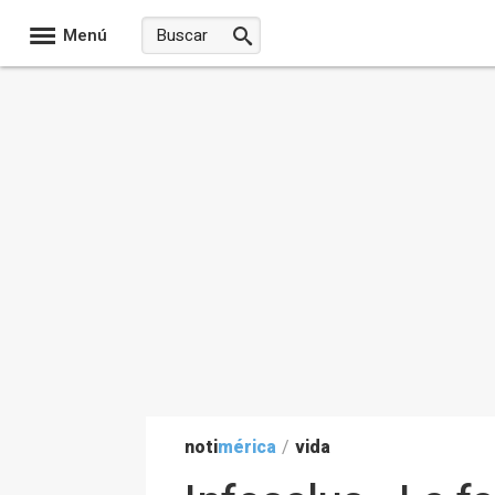
Menú
noti
mérica
/
vida