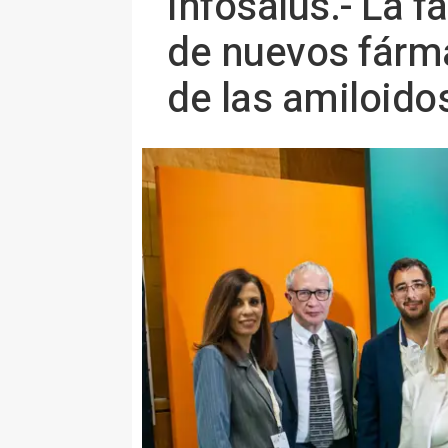
Infosalus.- La fa
de nuevos fárma
de las amiloido