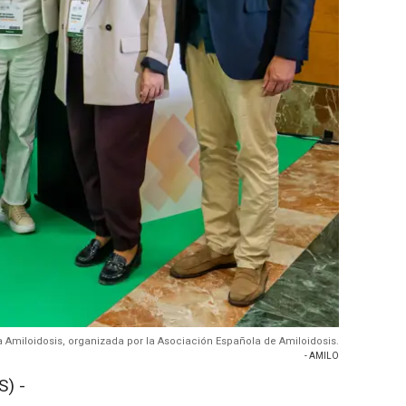
Amiloidosis, organizada por la Asociación Española de Amiloidosis.
- AMILO
) -