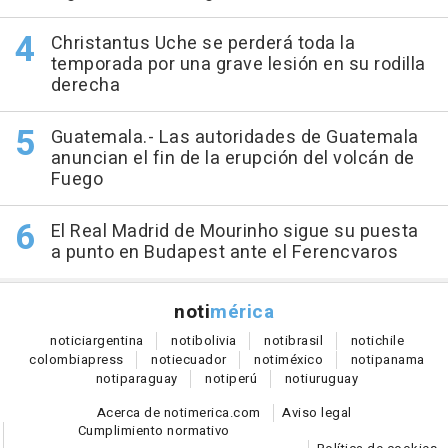
Christantus Uche se perderá toda la
temporada por una grave lesión en su rodilla
derecha
Guatemala.- Las autoridades de Guatemala
anuncian el fin de la erupción del volcán de
Fuego
El Real Madrid de Mourinho sigue su puesta
a punto en Budapest ante el Ferencvaros
noti
mérica
notici
argentina
noti
bolivia
noti
brasil
noti
chile
colombia
press
noti
ecuador
noti
méxico
noti
panama
noti
paraguay
noti
perú
noti
uruguay
Acerca de notimerica.com
Aviso legal
Cumplimiento normativo