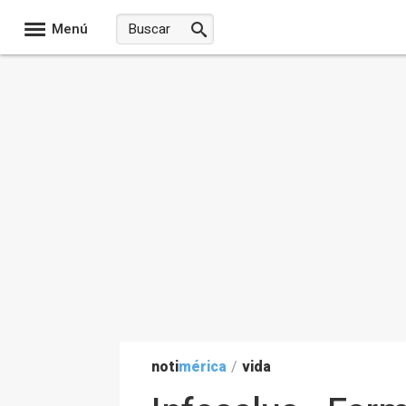
Menú
noti
mérica
/
vida