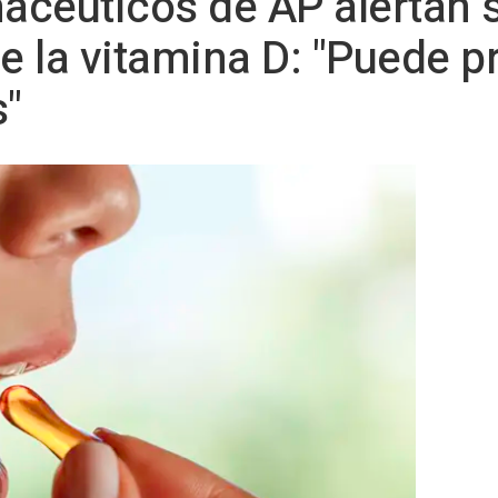
macéuticos de AP alertan 
de la vitamina D: "Puede p
s"