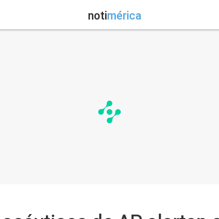
noti
mérica