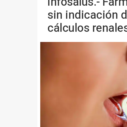
Infosalus.- Far
sin indicación 
cálculos renale