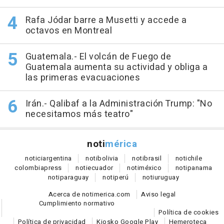
Rafa Jódar barre a Musetti y accede a
octavos en Montreal
Guatemala.- El volcán de Fuego de
Guatemala aumenta su actividad y obliga a
las primeras evacuaciones
Irán.- Qalibaf a la Administración Trump: "No
necesitamos más teatro"
noti
mérica
notici
argentina
noti
bolivia
noti
brasil
noti
chile
colombia
press
noti
ecuador
noti
méxico
noti
panama
noti
paraguay
noti
perú
noti
uruguay
Acerca de notimerica.com
Aviso legal
Cumplimiento normativo
Política de cookies
Política de privacidad
Kiosko Google Play
Hemeroteca