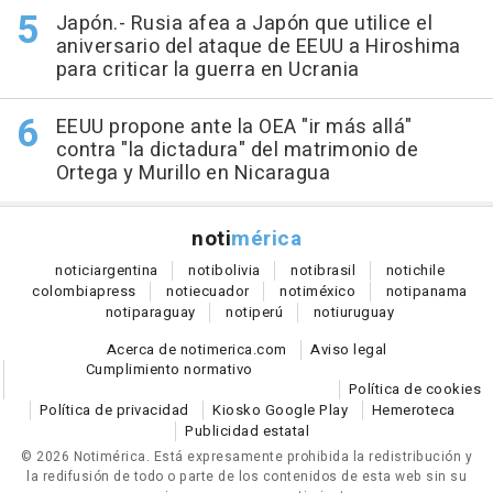
Japón.- Rusia afea a Japón que utilice el
aniversario del ataque de EEUU a Hiroshima
para criticar la guerra en Ucrania
EEUU propone ante la OEA "ir más allá"
contra "la dictadura" del matrimonio de
Ortega y Murillo en Nicaragua
noti
mérica
notici
argentina
noti
bolivia
noti
brasil
noti
chile
colombia
press
noti
ecuador
noti
méxico
noti
panama
noti
paraguay
noti
perú
noti
uruguay
Acerca de notimerica.com
Aviso legal
Cumplimiento normativo
Política de cookies
Política de privacidad
Kiosko Google Play
Hemeroteca
Publicidad estatal
© 2026 Notimérica.
Está expresamente prohibida la redistribución y
la redifusión de todo o parte de los contenidos de esta web sin su