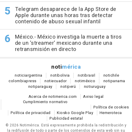
Telegram desaparece de la App Store de
Apple durante unas horas tras detectar
contenido de abuso sexual infantil
México.- México investiga la muerte a tiros
de un 'streamer' mexicano durante una
retransmisión en directo
noti
mérica
notici
argentina
noti
bolivia
noti
brasil
noti
chile
colombia
press
noti
ecuador
noti
méxico
noti
panama
noti
paraguay
noti
perú
noti
uruguay
Acerca de notimerica.com
Aviso legal
Cumplimiento normativo
Política de cookies
Política de privacidad
Kiosko Google Play
Hemeroteca
Publicidad estatal
© 2026 Notimérica.
Está expresamente prohibida la redistribución y
la redifusión de todo o parte de los contenidos de esta web sin su