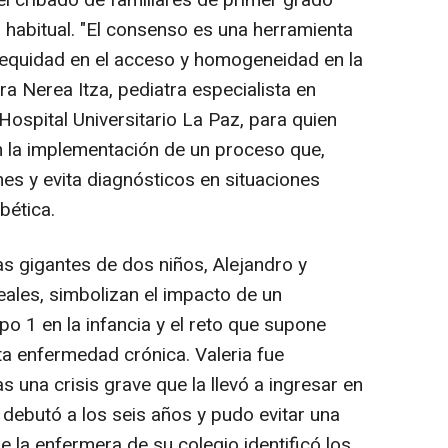
 cribado de familiares de primer grado
a habitual. "El consenso es una herramienta
 equidad en el acceso y homogeneidad en la
ora Nerea Itza, pediatra especialista en
 Hospital Universitario La Paz, para quien
n la implementación de un proceso que,
es y evita diagnósticos en situaciones
bética.
as gigantes de dos niños, Alejandro y
reales, simbolizan el impacto de un
po 1 en la infancia y el reto que supone
sta enfermedad crónica. Valeria fue
s una crisis grave que la llevó a ingresar en
o debutó a los seis años y pudo evitar una
 la enfermera de su colegio identificó los