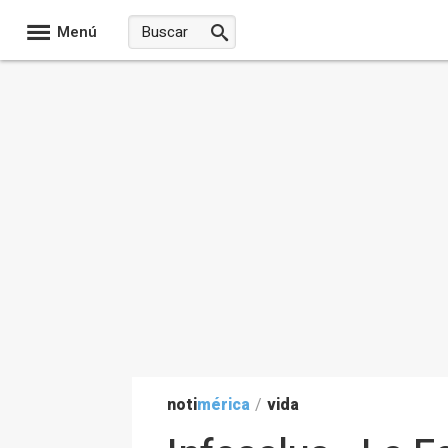
Menú
noti
mérica
/
vida