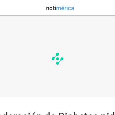
noti
mérica