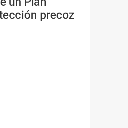
de un Plan
etección precoz