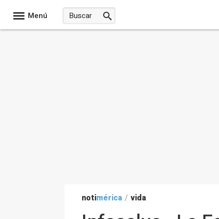
Menú
noti
mérica
/
vida