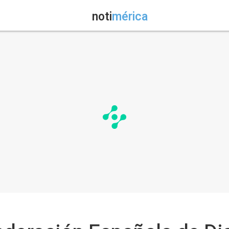
noti
mérica