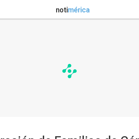
noti
mérica