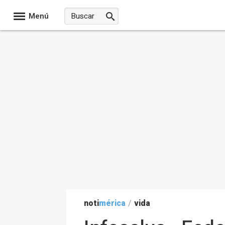
Menú
noti
mérica
/
vida