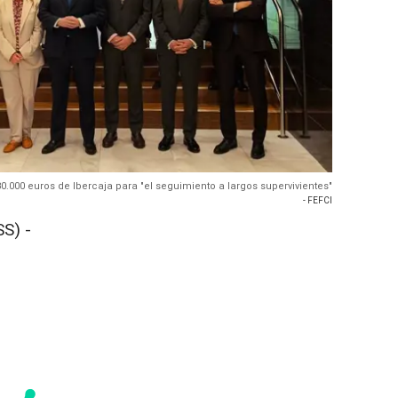
0.000 euros de Ibercaja para "el seguimiento a largos supervivientes"
- FEFCI
S) -