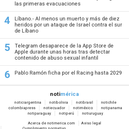
las primeras evacuaciones
Líbano.- Al menos un muerto y más de diez
heridos por un ataque de Israel contra el sur
de Líbano
Telegram desaparece de la App Store de
Apple durante unas horas tras detectar
contenido de abuso sexual infantil
Pablo Ramón ficha por el Racing hasta 2029
noti
mérica
notici
argentina
noti
bolivia
noti
brasil
noti
chile
colombia
press
noti
ecuador
noti
méxico
noti
panama
noti
paraguay
noti
perú
noti
uruguay
Acerca de notimerica.com
Aviso legal
Cumplimiento normativo